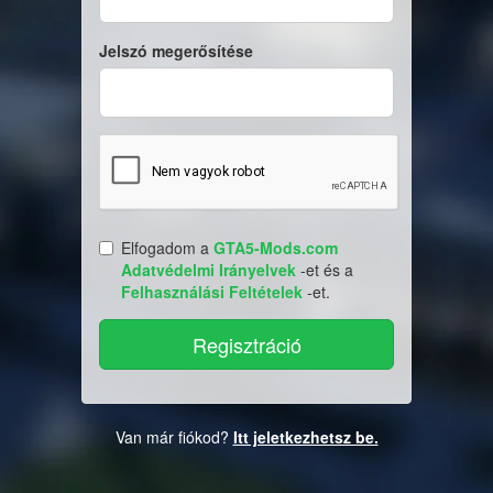
Jelszó megerősítése
Elfogadom a
GTA5-Mods.com
Adatvédelmi Irányelvek
-et és a
Felhasználási Feltételek
-et.
Van már fiókod?
Itt jeletkezhetsz be.