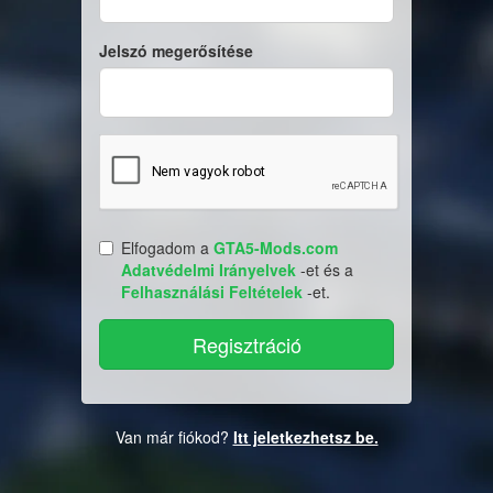
Jelszó megerősítése
Elfogadom a
GTA5-Mods.com
Adatvédelmi Irányelvek
-et és a
Felhasználási Feltételek
-et.
Van már fiókod?
Itt jeletkezhetsz be.