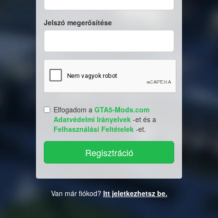
Jelszó megerősítése
Elfogadom a
GTA5-Mods.com
Adatvédelmi Irányelvek
-et és a
Felhasználási Feltételek
-et.
Van már fiókod?
Itt jeletkezhetsz be.