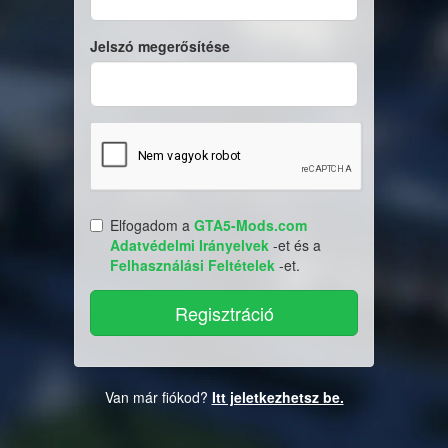
Jelszó megerősítése
Elfogadom a
GTA5-Mods.com
Adatvédelmi Irányelvek
-et és a
Felhasználási Feltételek
-et.
Van már fiókod?
Itt jeletkezhetsz be.