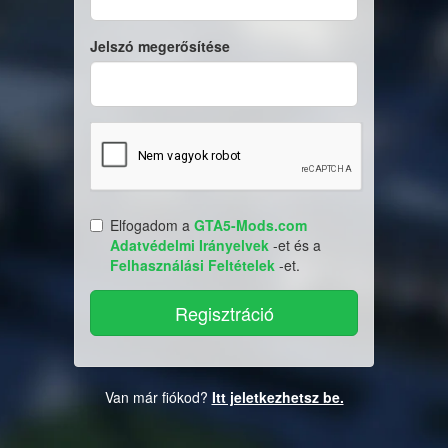
Jelszó megerősítése
Elfogadom a
GTA5-Mods.com
Adatvédelmi Irányelvek
-et és a
Felhasználási Feltételek
-et.
Van már fiókod?
Itt jeletkezhetsz be.