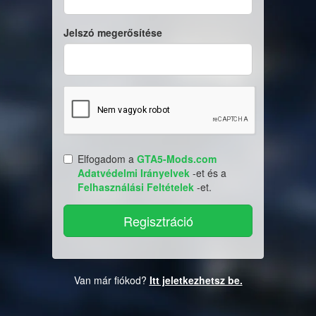
Jelszó megerősítése
Elfogadom a
GTA5-Mods.com
Adatvédelmi Irányelvek
-et és a
Felhasználási Feltételek
-et.
Van már fiókod?
Itt jeletkezhetsz be.