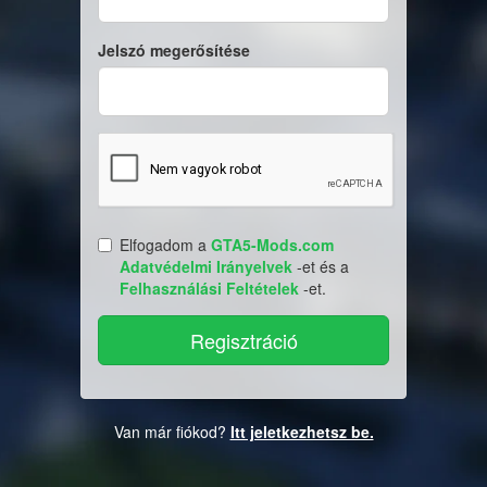
Jelszó megerősítése
Elfogadom a
GTA5-Mods.com
Adatvédelmi Irányelvek
-et és a
Felhasználási Feltételek
-et.
Van már fiókod?
Itt jeletkezhetsz be.