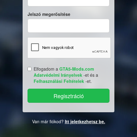
Jelszó megerősítése
Elfogadom a
GTA5-Mods.com
Adatvédelmi Irányelvek
-et és a
Felhasználási Feltételek
-et.
Van már fiókod?
Itt jeletkezhetsz be.