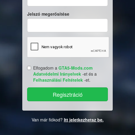
Jelszó megerősítése
Elfogadom a
GTA5-Mods.com
Adatvédelmi Irányelvek
-et és a
Felhasználási Feltételek
-et.
Van már fiókod?
Itt jeletkezhetsz be.