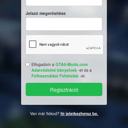
Jelszó megerősítése
Elfogadom a
GTA5-Mods.com
Adatvédelmi Irányelvek
-et és a
Felhasználási Feltételek
-et.
Van már fiókod?
Itt jeletkezhetsz be.