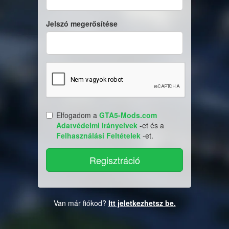
Jelszó megerősítése
Elfogadom a
GTA5-Mods.com
Adatvédelmi Irányelvek
-et és a
Felhasználási Feltételek
-et.
Van már fiókod?
Itt jeletkezhetsz be.