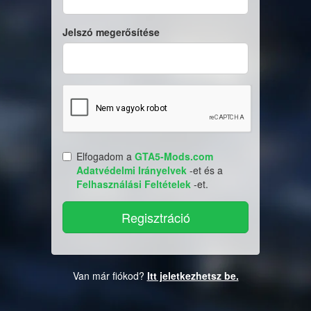
Jelszó megerősítése
Elfogadom a
GTA5-Mods.com
Adatvédelmi Irányelvek
-et és a
Felhasználási Feltételek
-et.
Van már fiókod?
Itt jeletkezhetsz be.