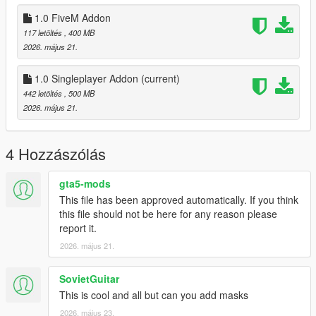
Credit: To myself, Rekmo, MMM
Picture Credit: Goofy
1.0 FiveM Addon
117 letöltés
, 400 MB
My Discord for Support
2026. május 21.
https://discord.gg/RZqfT2CU3f
1.0 Singleplayer Addon
(current)
442 letöltés
, 500 MB
2026. május 21.
4 Hozzászólás
gta5-mods
This file has been approved automatically. If you think
this file should not be here for any reason please
report it.
2026. május 21.
SovietGuitar
This is cool and all but can you add masks
2026. május 23.