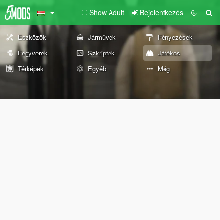
Show Adult
Bejelentkezés
Eszközök
Járművek
Fényezések
Fegyverek
Szkriptek
Játékos
Térképek
Egyéb
Még