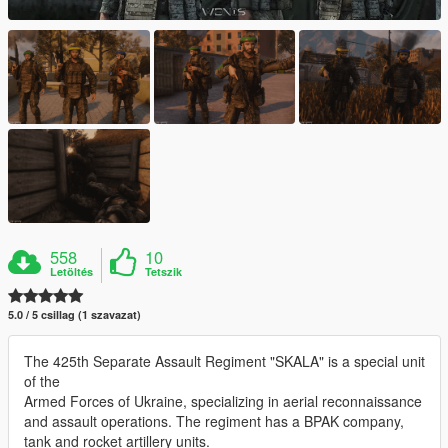
558
10
Letöltés
Tetszik
5.0 / 5 csillag (1 szavazat)
The 425th Separate Assault Regiment "SKALA" is a special unit
of the
Armed Forces of Ukraine, specializing in aerial reconnaissance
and assault operations. The regiment has a BPAK company,
tank and rocket artillery units.