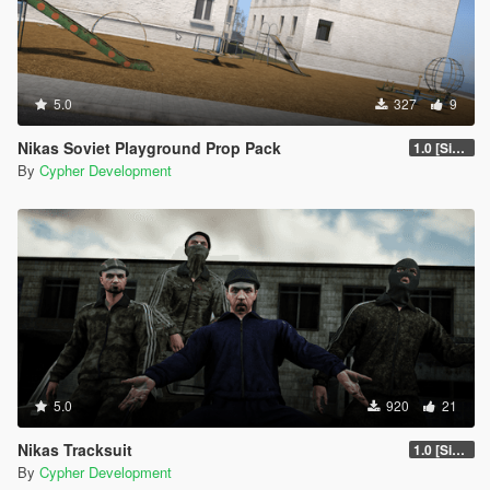
5.0
327
9
Nikas Soviet Playground Prop Pack
1.0 [Singleplayer & FiveM Addon]
By
Cypher Development
5.0
920
21
Nikas Tracksuit
1.0 [Singleplayer & Singleplayer Addon & FiveM Addon]
By
Cypher Development