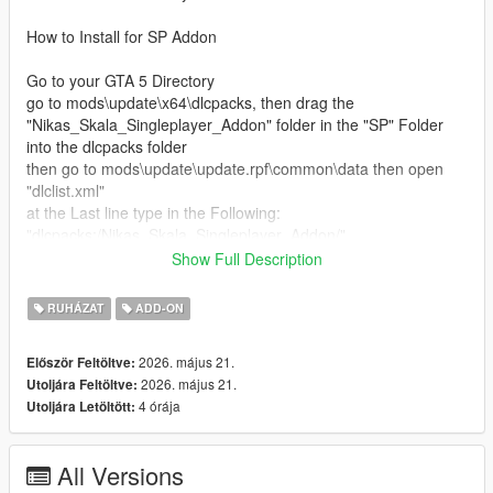
How to Install for SP Addon
Go to your GTA 5 Directory
go to mods\update\x64\dlcpacks, then drag the
"Nikas_Skala_Singleplayer_Addon" folder in the "SP" Folder
into the dlcpacks folder
then go to mods\update\update.rpf\common\data then open
"dlclist.xml"
at the Last line type in the Following:
"dlcpacks:/Nikas_Skala_Singleplayer_Addon/"
Show Full Description
How to Install for FiveM Addon
RUHÁZAT
ADD-ON
Go to the Resource folder of the FiveM Server then go into a
folder where you wish to add the eup in for example: [EUP],
2026. május 21.
Először Feltöltve:
then drag and drop the "Nikas_Skala_Singleplayer_Addon" into
2026. május 21.
Utoljára Feltöltve:
that folder.
4 órája
Utoljára Letöltött:
Then Go to ur server.cfg and add
"ensure Nikas_Skala_Singleplayer_Addon" or when u use a
Folder with [] then just stream that folder
All Versions