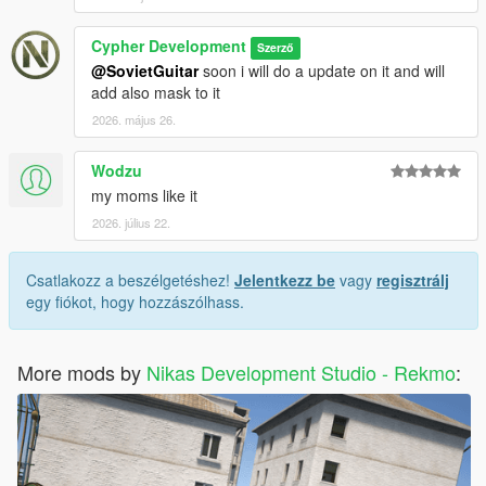
Cypher Development
Szerző
@SovietGuitar
soon i will do a update on it and will
add also mask to it
2026. május 26.
Wodzu
my moms like it
2026. július 22.
Csatlakozz a beszélgetéshez!
Jelentkezz be
vagy
regisztrálj
egy fiókot, hogy hozzászólhass.
More mods by
Nikas Development Studio - Rekmo
: