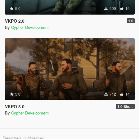
5.0
500
15
VKPO 2.0
1.0
By
Cypher Development
5.0
712
14
VKPO 3.0
1.0 Singleplayer
By
Cypher Development
Designed in Alderney