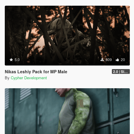
5.0
809
20
Nikas Leshiy Pack for MP Male
2.0 | Singleplayer Addon
By
Cypher Development