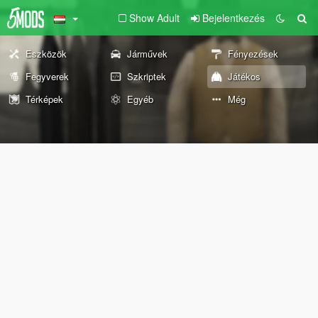
Show Adult
Bejelentkezés
Eszközök
Járművek
Fényezések
Fegyverek
Szkriptek
Játékos
Térképek
Egyéb
Még