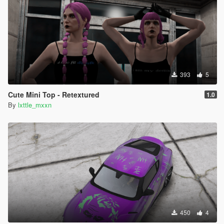
393
5
Cute Mini Top - Retextured
1.0
By
lxttle_mxxn
450
4