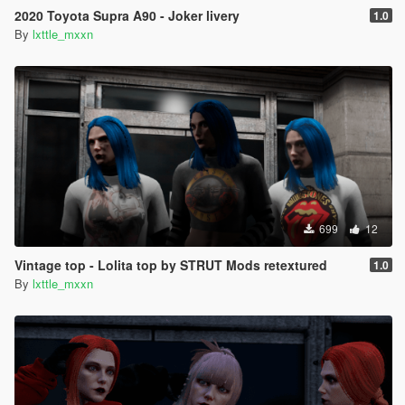
2020 Toyota Supra A90 - Joker livery
1.0
By
lxttle_mxxn
699
12
Vintage top - Lolita top by STRUT Mods retextured
1.0
By
lxttle_mxxn