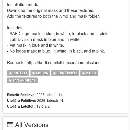
Installation mode:
Download the original mask and these textures.
Add the textures to both the .ymd and mask folder.
Includes:
- SAFD logo mask in blue, in white, in black and in pink.
- Lab Division mask in blue and in white.
- Vet mask in blue and in white.
- No logos mask in blue, in white, in black and in pink.
Requests: https://ko-fi.com/lxttlemxxn/commissions
RUHÁZAT
ADD-ON
SŰRGŐSSÉGI
MASZK
SAN ANDREAS
2026. február 14.
Először Feltöltve:
2026. február 14.
Utoljára Feltöltve:
19 órája
Utoljára Letöltött:
All Versions