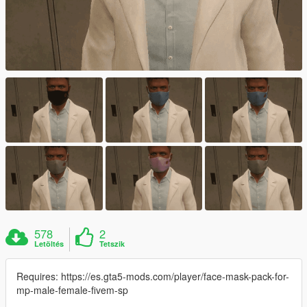
578
2
Letöltés
Tetszik
Requires: https://es.gta5-mods.com/player/face-mask-pack-for-
mp-male-female-fivem-sp