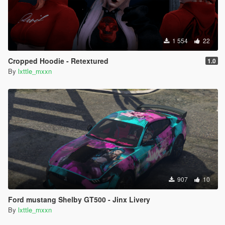
1 554
22
Cropped Hoodie - Retextured
1.0
By
lxttle_mxxn
907
10
Ford mustang Shelby GT500 - Jinx Livery
By
lxttle_mxxn