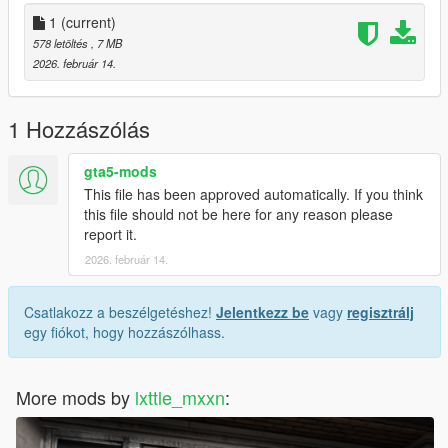
1
(current)
578 letöltés
, 7 MB
2026. február 14.
1 Hozzászólás
gta5-mods
This file has been approved automatically. If you think
this file should not be here for any reason please
report it.
2026. február 14.
Csatlakozz a beszélgetéshez!
Jelentkezz be
vagy
regisztrálj
egy fiókot, hogy hozzászólhass.
More mods by
lxttle_mxxn
: