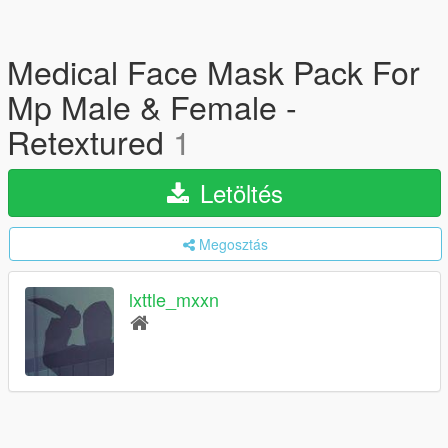
Medical Face Mask Pack For
Mp Male & Female -
Retextured
1
Letöltés
Megosztás
lxttle_mxxn