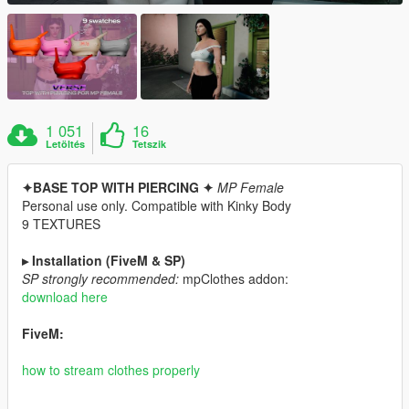
1 051
16
Letöltés
Tetszik
✦BASE TOP WITH PIERCING ✦
MP Female
Personal use only. Compatible with Kinky Body
9 TEXTURES
▸ Installation (FiveM & SP)
SP strongly recommended:
mpClothes addon:
download here
FiveM:
how to stream clothes properly