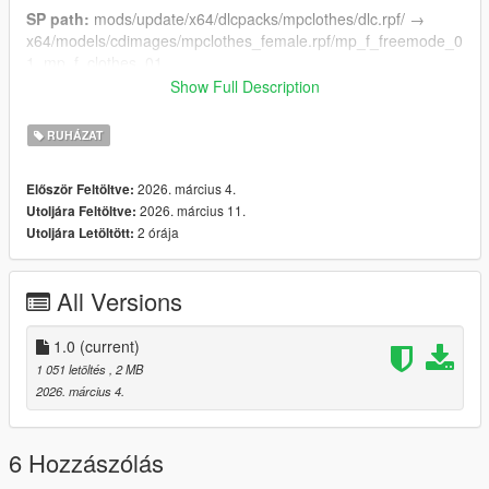
SP path:
mods/update/x64/dlcpacks/mpclothes/dlc.rpf/ →
x64/models/cdimages/mpclothes_female.rpf/mp_f_freemode_0
1_mp_f_clothes_01
Show Full Description
✦ Notes:
This mod replaces an mpClothes slot. Works with
most popular clothing packs.
RUHÁZAT
✦ Discord:
2026. március 4.
Először Feltöltve:
discord.gg/NTKB5RzKvF
2026. március 11.
Utoljára Feltöltve:
✦Mesh:
verse. Mesh and textures were created by me; the
2 órája
Utoljára Letöltött:
reference was taken from Pinterest.
All Versions
1.0
(current)
1 051 letöltés
, 2 MB
2026. március 4.
6 Hozzászólás