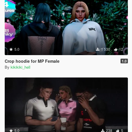
5.0
1 530
12
Crop hoodie for MP Female
1.0
By
kikikiki_hell
5.0
238
5