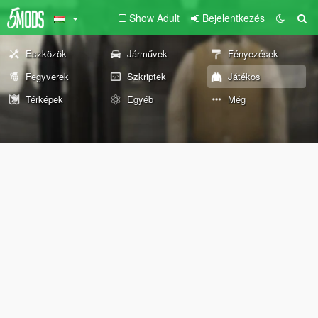
Show Adult
Bejelentkezés
Eszközök
Járművek
Fényezések
Fegyverek
Szkriptek
Játékos
Térképek
Egyéb
Még