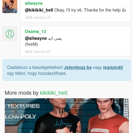
aliwayne
@kikikiki_hell
Okay, I'll try v6. Thanks for the help 👍
2026. március 15.
Osama_13
@aliwayne
يعنى ايه
(fiveM)
2026. március 27.
Csatlakozz a beszélgetéshez!
Jelentkezz be
vagy
regisztrálj
egy fiókot, hogy hozzászólhass.
More mods by
kikikiki_hell
: