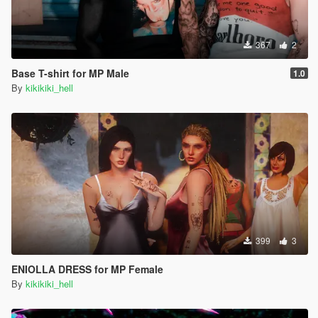
367
2
Base T-shirt for MP Male
1.0
By
kikikiki_hell
399
3
ENIOLLA DRESS for MP Female
By
kikikiki_hell