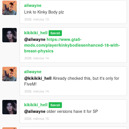
aliwayne
Link to Kinky Body plz
2026. március 13.
kikikiki_hell
Szerző
@aliwayne
https://www.gta5-
mods.com/player/kinkybodiesenhanced-18-with-
breast-physics
2026. március 14.
aliwayne
@kikikiki_hell
Already checked this, but it's only for
FiveM!
2026. március 14.
kikikiki_hell
Szerző
@aliwayne
older versions have it for SP
2026. március 15.