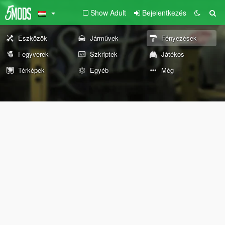
Show Adult
Bejelentkezés
Eszközök
Járművek
Fényezések
Fegyverek
Szkriptek
Játékos
Térképek
Egyéb
Még