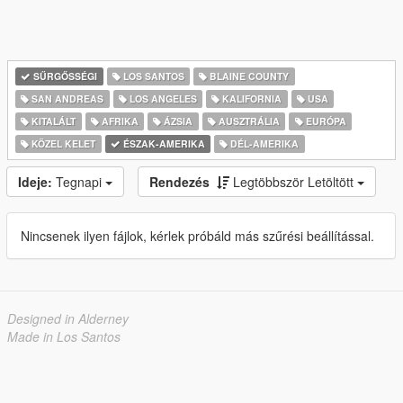
SŰRGŐSSÉGI
LOS SANTOS
BLAINE COUNTY
SAN ANDREAS
LOS ANGELES
KALIFORNIA
USA
KITALÁLT
AFRIKA
ÁZSIA
AUSZTRÁLIA
EURÓPA
KÖZEL KELET
ÉSZAK-AMERIKA
DÉL-AMERIKA
Ideje:
Tegnapi
Rendezés
Legtöbbször Letöltött
Nincsenek ilyen fájlok, kérlek próbáld más szűrési beállítással.
Designed in Alderney
Made in Los Santos