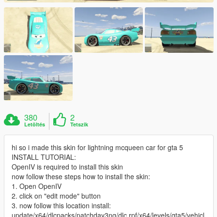
380
2
Letöltés
Tetszik
hi so i made this skin for lightning mcqueen car for gta 5
INSTALL TUTORIAL:
OpenIV is required to install this skin
now follow these steps how to install the skin:
1. Open OpenIV
2. click on "edit mode" button
3. now follow this location install:
update/x64/dlcpacks/patchday3ng/dlc.rpf/x64/levels/gta5/vehicl