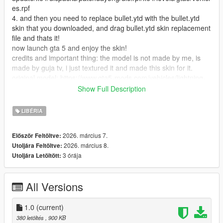
es.rpf
4. and then you need to replace bullet.ytd with the bullet.ytd
skin that you downloaded, and drag bullet.ytd skin replacement
file and thats it!
now launch gta 5 and enjoy the skin!
credits and important thing: the model is not made by me, is
made by guja tv, i just textured it and made this skin for it.
original model: https://www.gta5-mods.com/vehicles/lightning-
mcqueen-cars-2-version
Show Full Description
and yea i made a reskin for this vehicle mod hope you like it!
if you found any problems in this skin tell me!
LIBÉRIA
2026. március 7.
Először Feltöltve:
2026. március 8.
Utoljára Feltöltve:
3 órája
Utoljára Letöltött:
All Versions
1.0
(current)
380 letöltés
, 900 KB