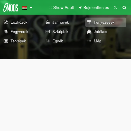
Show Adult
Bejelentkezés
Eszközök
Járművek
Fényezések
Fegyverek
Szkriptek
Játékos
Térképek
Egyéb
Még