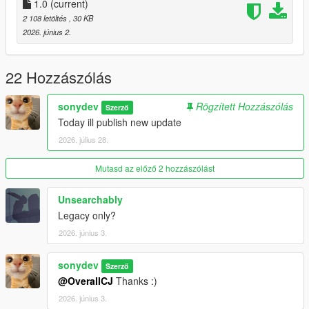
1.0
(current)
2 108 letöltés
, 30 KB
2026. június 2.
22 Hozzászólás
sonydev
Rögzített Hozzászólás
Szerző
Today ill publish new update
2026. július 28.
Mutasd az előző 2 hozzászólást
Unsearchably
Legacy only?
2026. június 3.
sonydev
Szerző
@OverallCJ
Thanks :)
2026. június 3.