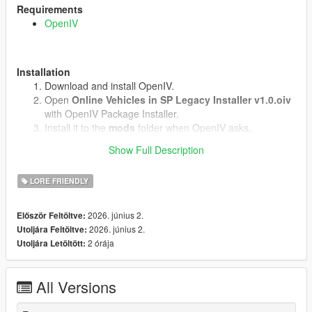
Requirements
OpenIV
Installation
Download and install OpenIV.
Open
Online Vehicles in SP Legacy Installer v1.0.oiv
with OpenIV Package Installer.
Install it to the
mods
folder when OpenIV asks.
Start the game.
Show Full Description
LORE FRIENDLY
Uninstall
Open
uninstall.oiv
with OpenIV Package Installer.
2026. június 2.
Először Feltöltve:
Install it to the same
mods
folder.
2026. június 2.
Utoljára Feltöltve:
2 órája
Utoljára Letöltött:
Notes
Does not work in GTA Online.(We know why)
All Versions
No external vehicle models are included.