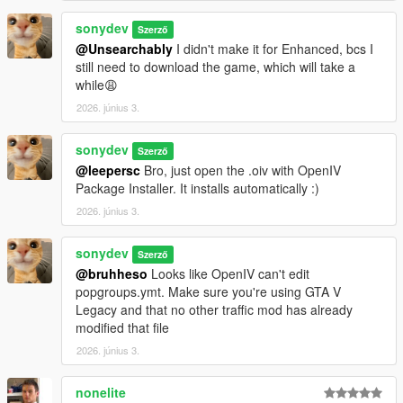
sonydev
Szerző
@Unsearchably
I didn't make it for Enhanced, bcs I
still need to download the game, which will take a
while😩
2026. június 3.
sonydev
Szerző
@leepersc
Bro, just open the .oiv with OpenIV
Package Installer. It installs automatically :)
2026. június 3.
sonydev
Szerző
@bruhheso
Looks like OpenIV can't edit
popgroups.ymt. Make sure you're using GTA V
Legacy and that no other traffic mod has already
modified that file
2026. június 3.
nonelite