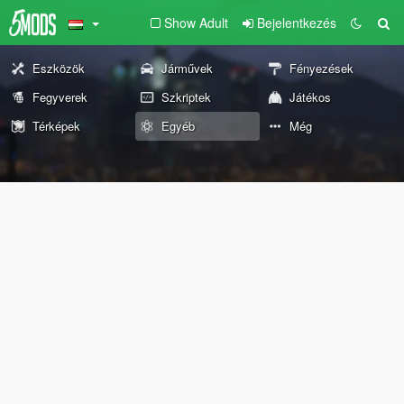
Show Adult
Bejelentkezés
Eszközök
Járművek
Fényezések
Fegyverek
Szkriptek
Játékos
Térképek
Egyéb
Még