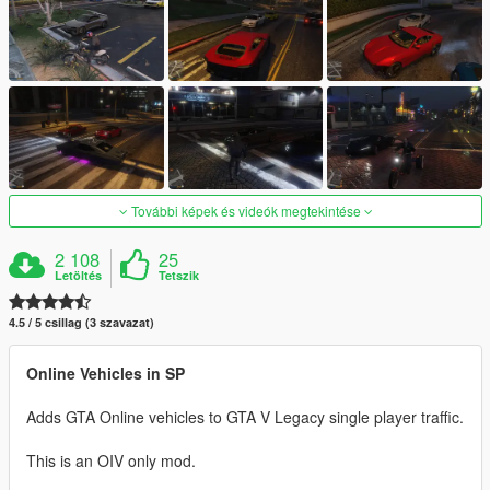
További képek és videók megtekintése
2 108
25
Letöltés
Tetszik
4.5 / 5 csillag (3 szavazat)
Online Vehicles in SP
Adds GTA Online vehicles to GTA V Legacy single player traffic.
This is an OIV only mod.