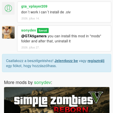
gta_vplayer209
don´t work i can´t install de .oiv
2026. július 14.
sonydev
Szerző
@GTA5gamers
you can install this mod in "mods"
folder and after that, uninstall it
2026. július 27.
Csatlakozz a beszélgetéshez!
Jelentkezz be
vagy
regisztrálj
egy fiókot, hogy hozzászólhass.
More mods by
sonydev
: