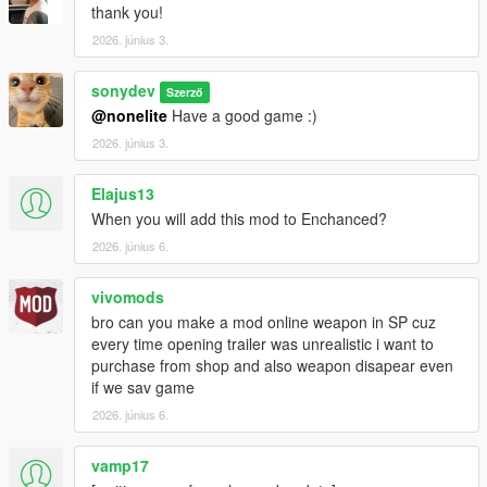
thank you!
2026. június 3.
sonydev
Szerző
@nonelite
Have a good game :)
2026. június 3.
Elajus13
When you will add this mod to Enchanced?
2026. június 6.
vivomods
bro can you make a mod online weapon in SP cuz
every time opening trailer was unrealistic i want to
purchase from shop and also weapon disapear even
if we sav game
2026. június 6.
vamp17