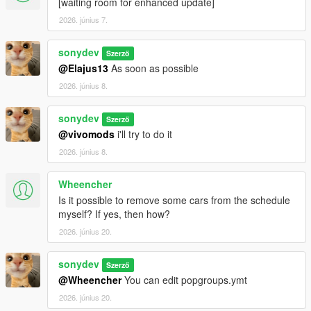
[waiting room for enhanced update]
2026. június 7.
sonydev
Szerző
@Elajus13
As soon as possible
2026. június 8.
sonydev
Szerző
@vivomods
i'll try to do it
2026. június 8.
Wheencher
Is it possible to remove some cars from the schedule
myself? If yes, then how?
2026. június 20.
sonydev
Szerző
@Wheencher
You can edit popgroups.ymt
2026. június 20.