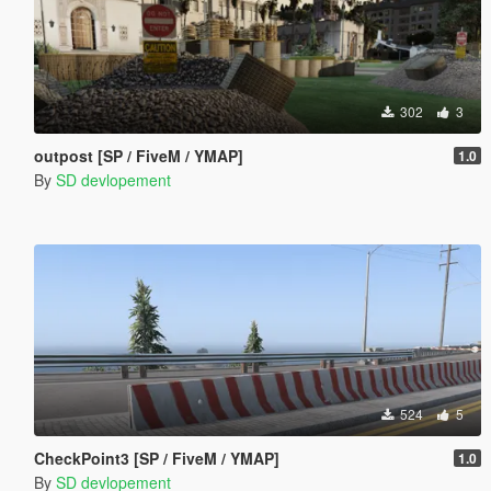
302
3
outpost [SP / FiveM / YMAP]
1.0
By
SD devlopement
524
5
CheckPoint3 [SP / FiveM / YMAP]
1.0
By
SD devlopement