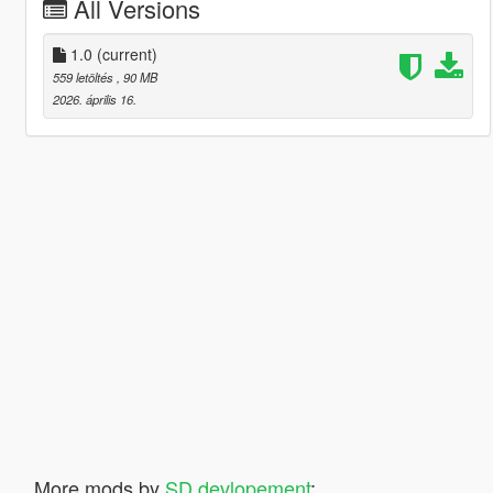
All Versions
1.0
(current)
559 letöltés
, 90 MB
2026. április 16.
More mods by
SD devlopement
: