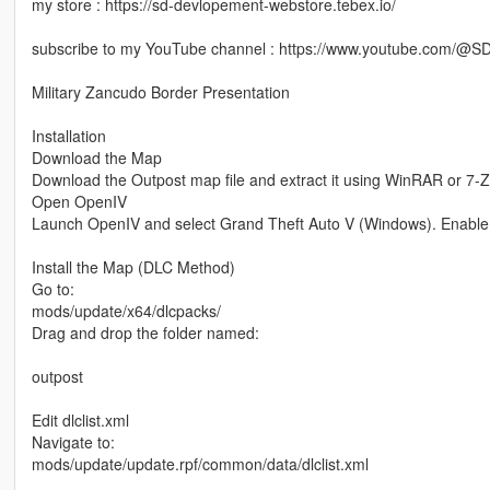
my store : https://sd-devlopement-webstore.tebex.io/
subscribe to my YouTube channel : https://www.youtube.com/@
Military Zancudo Border Presentation
Installation
Download the Map
Download the Outpost map file and extract it using WinRAR or 7-Z
Open OpenIV
Launch OpenIV and select Grand Theft Auto V (Windows). Enable
Install the Map (DLC Method)
Go to:
mods/update/x64/dlcpacks/
Drag and drop the folder named:
outpost
Edit dlclist.xml
Navigate to:
mods/update/update.rpf/common/data/dlclist.xml