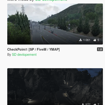
1 061
5
CheckPoint1 [SP / FiveM / YMAP]
1.0
By
SD devlopement
577
7