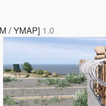
veM / YMAP]
1.0