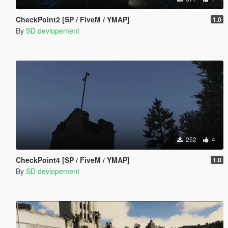
CheckPoint2 [SP / FiveM / YMAP]
1.0
By
SD devlopement
252
4
CheckPoint4 [SP / FiveM / YMAP]
1.0
By
SD devlopement