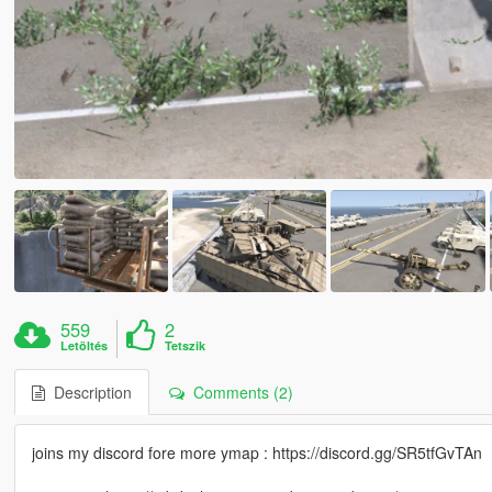
559
2
Letöltés
Tetszik
Description
Comments (2)
joins my discord fore more ymap : https://discord.gg/SR5tfGvTAn