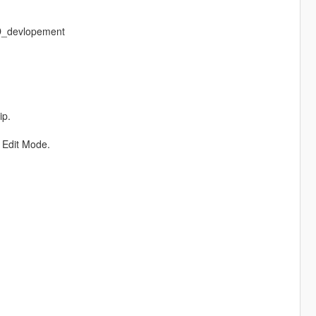
SD_devlopement
ip.
 Edit Mode.