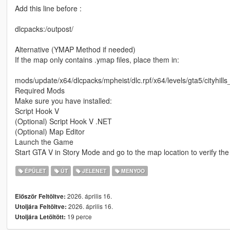
Add this line before :
dlcpacks:/outpost/
Alternative (YMAP Method if needed)
If the map only contains .ymap files, place them in:
mods/update/x64/dlcpacks/mpheist/dlc.rpf/x64/levels/gta5/cityhills
Required Mods
Make sure you have installed:
Script Hook V
(Optional) Script Hook V .NET
(Optional) Map Editor
Launch the Game
Start GTA V in Story Mode and go to the map location to verify the i
ÉPÜLET
ÚT
JELENET
MENYOO
2026. április 16.
Először Feltöltve:
2026. április 16.
Utoljára Feltöltve:
19 perce
Utoljára Letöltött: