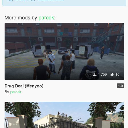
More mods by
parcek
:
1 759
10
Drug Deal (Menyoo)
1.0
By
parcek