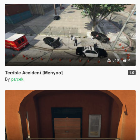
810
4
Terrible Accident [Menyoo]
1.0
By
parcek