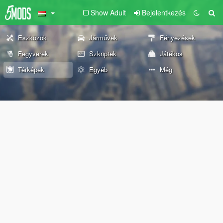
Show Adult
Bejelentkezés
Eszközök
Járművek
Fényezések
Fegyverek
Szkriptek
Játékos
Térképek
Egyéb
Még