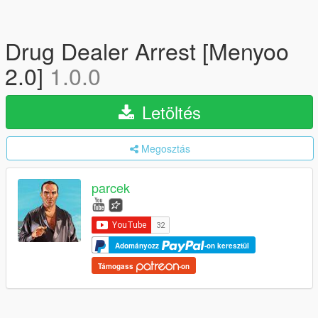
Drug Dealer Arrest [Menyoo
2.0]
1.0.0
Letöltés
Megosztás
parcek
Adományozz
-on keresztül
Támogass
-on