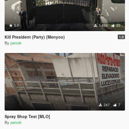
5.0
5 434
20
Kill President (Party) (Menyoo)
1.0
By
parcek
247
7
Spray Shop Test [MLO]
By
parcek