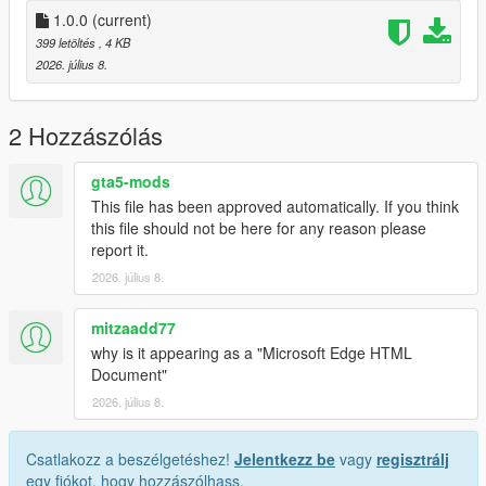
1.0.0
(current)
399 letöltés
, 4 KB
2026. július 8.
2 Hozzászólás
gta5-mods
This file has been approved automatically. If you think
this file should not be here for any reason please
report it.
2026. július 8.
mitzaadd77
why is it appearing as a "Microsoft Edge HTML
Document"
2026. július 8.
Csatlakozz a beszélgetéshez!
Jelentkezz be
vagy
regisztrálj
egy fiókot, hogy hozzászólhass.