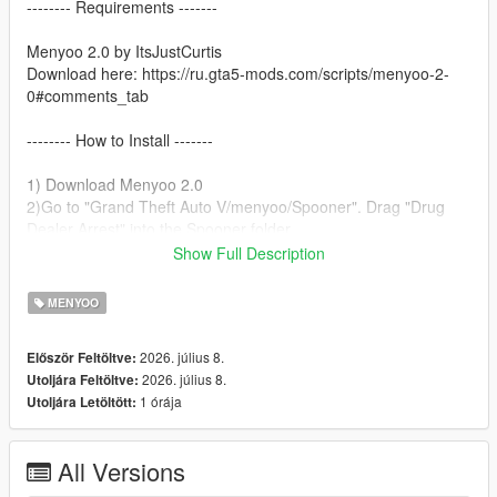
-------- Requirements -------
Menyoo 2.0 by ItsJustCurtis
Download here: https://ru.gta5-mods.com/scripts/menyoo-2-
0#comments_tab
-------- How to Install -------
1) Download Menyoo 2.0
2)Go to "Grand Theft Auto V/menyoo/Spooner". Drag "Drug
Dealer Arrest" into the Spooner folder.
3)Open Menyoo.
Show Full Description
4)Go to Object Spooner.
5)Select Manage Saved Files.
MENYOO
6)Load Drug Dealer Arrest.xml.
7)Enjoy!
2026. július 8.
Először Feltöltve:
2026. július 8.
Utoljára Feltöltve:
1 órája
Utoljára Letöltött:
All Versions